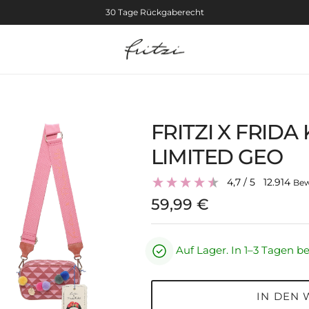
30 Tage Rückgaberecht
FRITZI X FRIDA
n
LIMITED GEO
4,7
/ 5
12.914
Bew
Normaler Preis
59,99 €
Auf Lager. In 1–3 Tagen bei
IN DEN