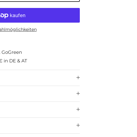
ahlmöglichkeiten
HL GoGreen
€ in DE & AT