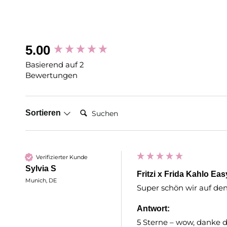
New content loaded
5.00
Basierend auf 2
Bewertungen
Suchen:
Sortieren
Verifizierter Kunde
Sylvia S
Fritzi x Frida Kahlo Ea
Munich, DE
Super schön wir auf den 
Antwort:
5 Sterne – wow, danke dir