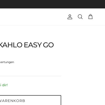
Konto
Einkaufswa
Suchen
 KAHLO EASY GO
ertungen
 dir!
 WARENKORB